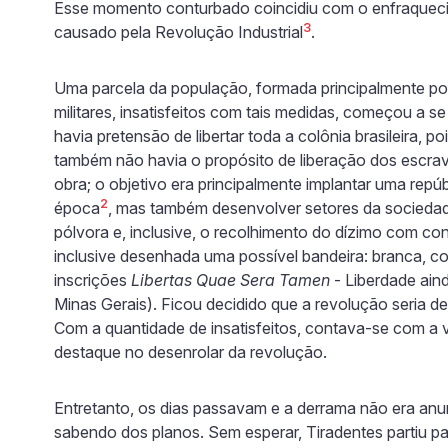
Esse momento conturbado coincidiu com o enfraquecim
3
causado pela Revolução Industrial
.
Uma parcela da população, formada principalmente por pr
militares, insatisfeitos com tais medidas, começou a se
havia pretensão de libertar toda a colônia brasileira, p
também não havia o propósito de liberação dos escrav
obra; o objetivo era principalmente implantar uma repúbl
2
época
, mas também desenvolver setores da sociedad
pólvora e, inclusive, o recolhimento do dízimo com cont
inclusive desenhada uma possível bandeira: branca, c
inscrições
Libertas Quae Sera Tamen
- Liberdade ain
Minas Gerais). Ficou decidido que a revolução seria d
Com a quantidade de insatisfeitos, contava-se com a v
destaque no desenrolar da revolução.
Entretanto, os dias passavam e a derrama não era anu
sabendo dos planos. Sem esperar, Tiradentes partiu par