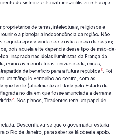
ento do sistema colonial mercantilista na Europa,
oprietários de terras, intelectuais, religiosos e
 reunir e a planejar a independência da região. Não
ois naquela época ainda não existia a ideia de nação;
os, pois aquela elite dependia desse tipo de mão-de-
ica, inspirada nas ideias iluministas da França da
e, como as manufaturas, universidade, minas,
3
rapartida de benefício para a futura república
. Foi
om um triângulo vermelho ao centro, com as
da que tardia (atualmente adotada pelo Estado de
eflagrada no dia em que fosse anunciada a derrama.
2
itória
. Nos planos, Tiradentes teria um papel de
nciada. Desconfiava-se que o governador estaria
a o Rio de Janeiro, para saber se lá obteria apoio.