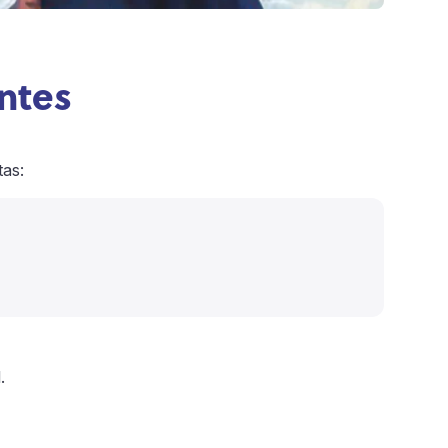
entes
tas:
.