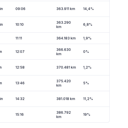
in
09:06
363.911 km
14,4%
363.290
in
10:10
6,8%
km
11:11
364.183 km
1,9%
366.630
in
12:07
0%
km
n
12:58
370.481 km
1,2%
375.420
in
13:46
5%
km
in
14:32
381.018 km
11,2%
386.792
15:16
19%
km