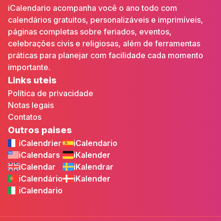
iCalendario acompanha você o ano todo com
calendários gratuitos, personalizáveis e imprimíveis,
páginas completas sobre feriados, eventos,
celebrações civis e religiosas, além de ferramentas
práticas para planejar com facilidade cada momento
importante.
Links uteis
Política de privacidade
Notas legais
Contatos
Outros paises
iCalendrier
iCalendario
iCalendars
iKalender
iCalendar
iKalendrar
iCalendário
iKalender
iCalendario