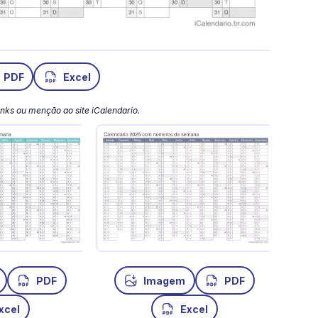
PDF
Excel
 links ou menção ao site iCalendario.
PDF
Imagem
PDF
xcel
Excel