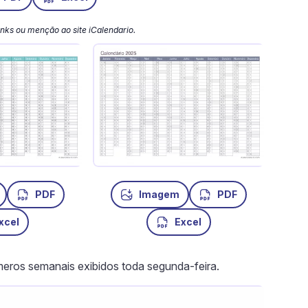
 links ou menção ao site iCalendario.
PDF
Imagem
PDF
xcel
Excel
ros semanais exibidos toda segunda-feira.