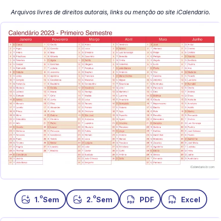
Arquivos livres de direitos autorais, links ou menção ao site iCalendario.
o
o
1.
Sem
2.
Sem
PDF
Excel