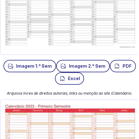
o
o
Imagem 1.
Sem
Imagem 2.
Sem
PDF
Excel
Arquivos livres de direitos autorais, links ou menção ao site iCalendario.