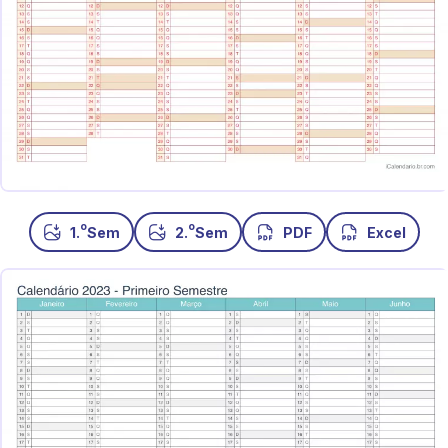
o
o
1.
Sem
2.
Sem
PDF
Excel