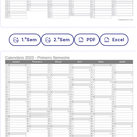
o
o
1.
Sem
2.
Sem
PDF
Excel