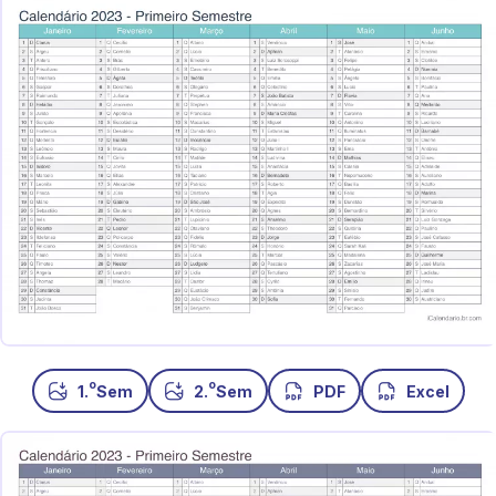
o
o
1.
Sem
2.
Sem
PDF
Excel