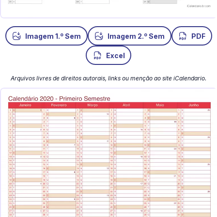
o
o
Imagem 1.
Sem
Imagem 2.
Sem
PDF
Excel
Arquivos livres de direitos autorais, links ou menção ao site iCalendario.