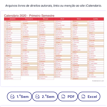
Arquivos livres de direitos autorais, links ou menção ao site iCalendario.
o
o
1.
Sem
2.
Sem
PDF
Excel