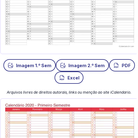
o
o
Imagem 1.
Sem
Imagem 2.
Sem
PDF
Excel
Arquivos livres de direitos autorais, links ou menção ao site iCalendario.