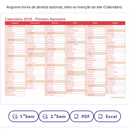
Arquivos livres de direitos autorais, links ou menção ao site iCalendario.
o
o
1.
Sem
2.
Sem
PDF
Excel