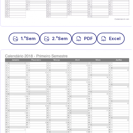
o
o
1.
Sem
2.
Sem
PDF
Excel