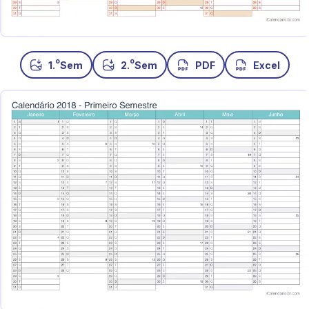
o
o
1.
Sem
2.
Sem
PDF
Excel