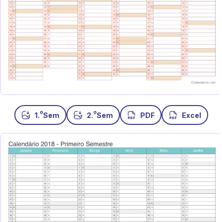
o
o
1.
Sem
2.
Sem
PDF
Excel