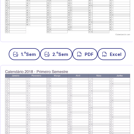
o
o
1.
Sem
2.
Sem
PDF
Excel