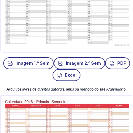
o
o
Imagem 1.
Sem
Imagem 2.
Sem
PDF
Excel
Arquivos livres de direitos autorais, links ou menção ao site iCalendario.