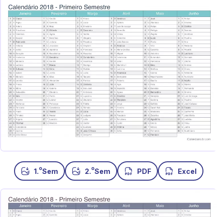
o
o
1.
Sem
2.
Sem
PDF
Excel