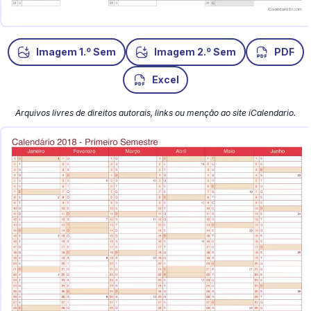
o
o
Imagem 1.
Sem
Imagem 2.
Sem
PDF
Excel
Arquivos livres de direitos autorais, links ou menção ao site iCalendario.