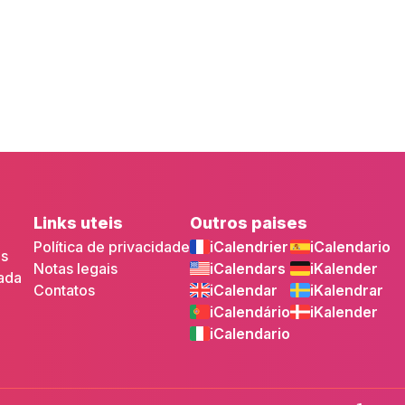
Links uteis
Outros paises
Política de privacidade
iCalendrier
iCalendario
as
Notas legais
iCalendars
iKalender
cada
Contatos
iCalendar
iKalendrar
iCalendário
iKalender
iCalendario