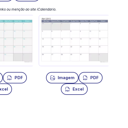
 links ou menção ao site iCalendario.
PDF
Imagem
PDF
xcel
Excel